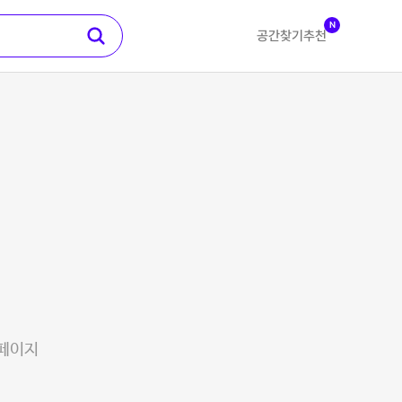
N
공간찾기
추천
 페이지