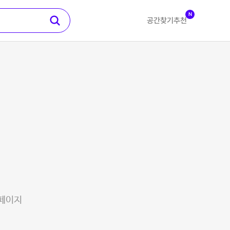
N
공간찾기
추천
 페이지