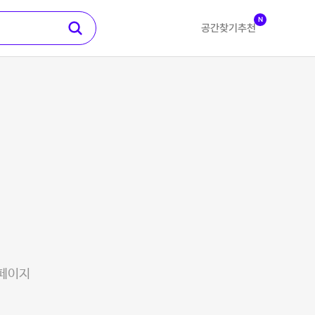
N
공간찾기
추천
 페이지