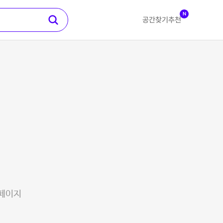
N
공간찾기
추천
 페이지