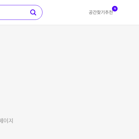
N
공간찾기
추천
 페이지