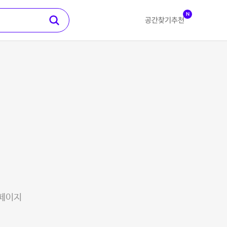
N
공간찾기
추천
 페이지