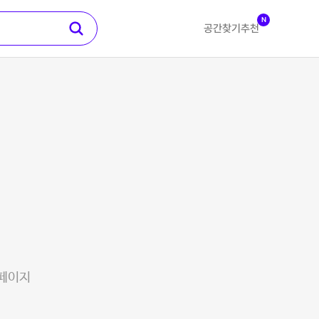
N
공간찾기
추천
 페이지