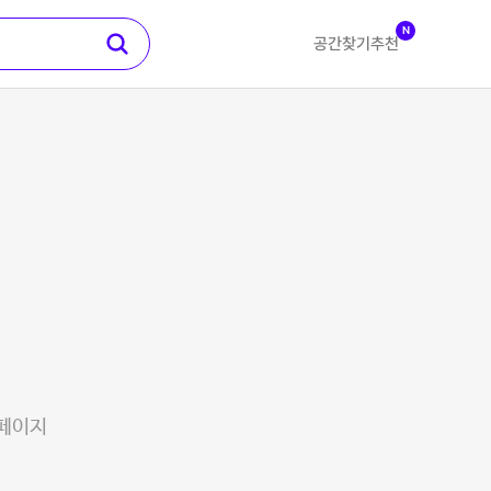
N
공간찾기
추천
 페이지