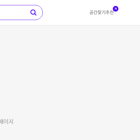
N
공간찾기
추천
 페이지