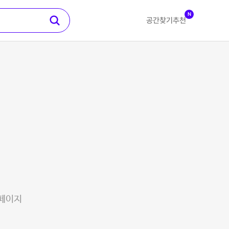
N
공간찾기
추천
 페이지