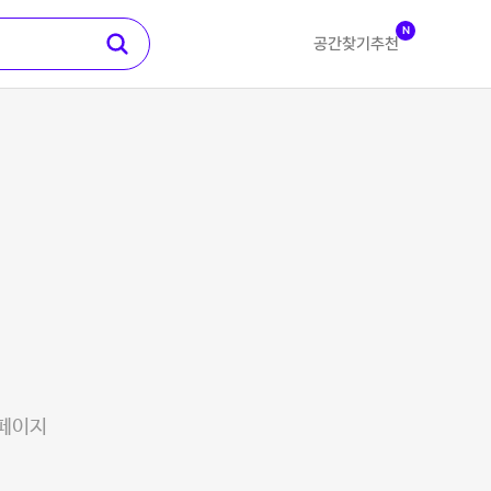
N
공간찾기
추천
 페이지