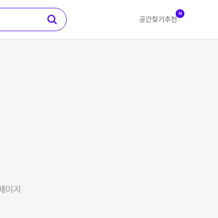
N
공간찾기
추천
 페이지