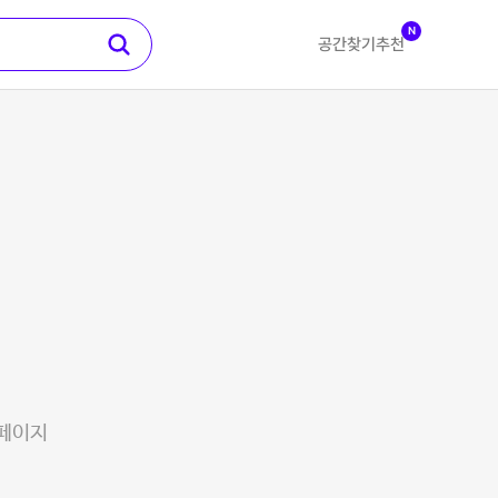
N
공간찾기
추천
 페이지