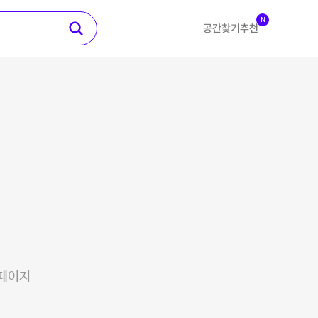
N
공간찾기
추천
 페이지