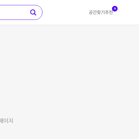
N
공간찾기
추천
 페이지