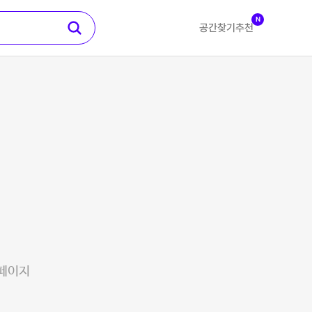
N
공간찾기
추천
 페이지