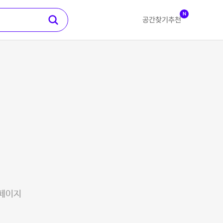
N
공간찾기
추천
 페이지