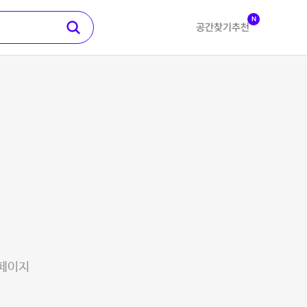
N
공간찾기
추천
 페이지