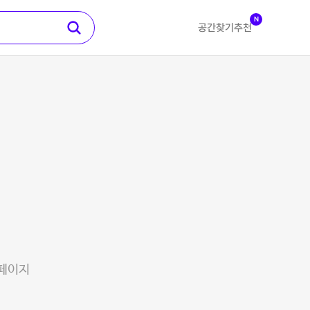
N
공간찾기
추천
 페이지