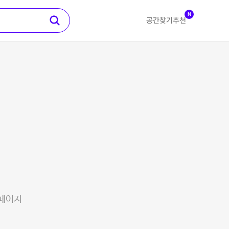
N
공간찾기
추천
 페이지