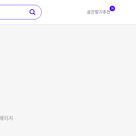
N
공간찾기
추천
 페이지