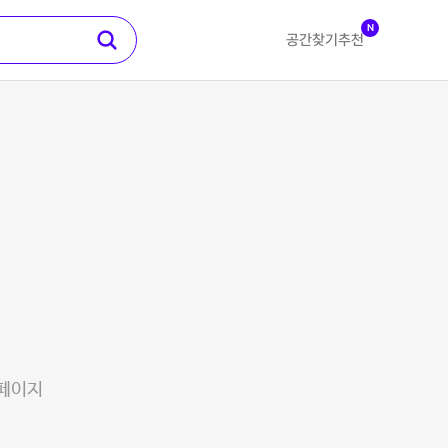
N
공간찾기
추천
 페이지