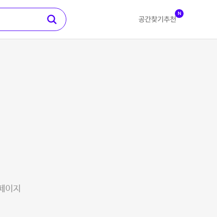
N
공간찾기
추천
 페이지