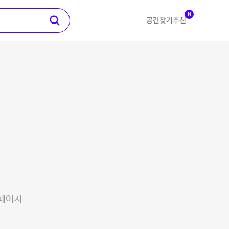
N
공간찾기
추천
 페이지