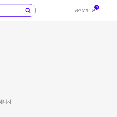
N
공간찾기
추천
 페이지