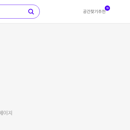
N
공간찾기
추천
 페이지