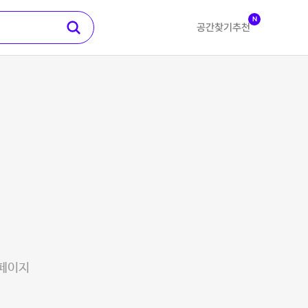
N
공간찾기
추천
 페이지