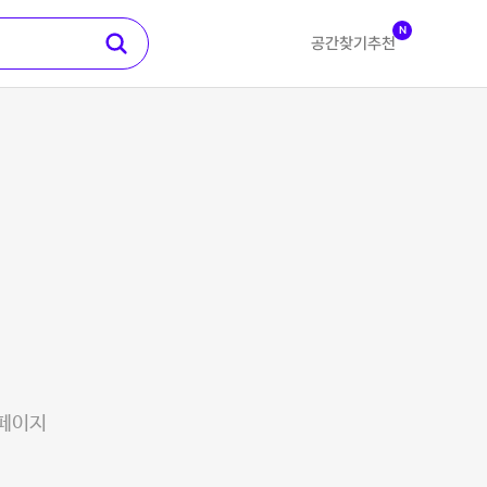
N
공간찾기
추천
 페이지