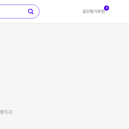
N
공간찾기
추천
 페이지