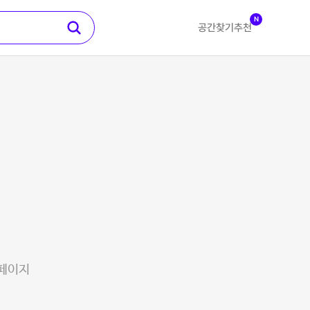
N
공간찾기
추천
 페이지