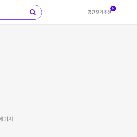
N
공간찾기
추천
 페이지