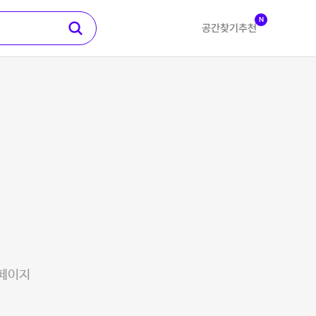
N
공간찾기
추천
 페이지