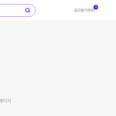
N
공간찾기
추천
 페이지