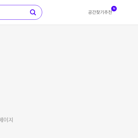
N
공간찾기
추천
 페이지