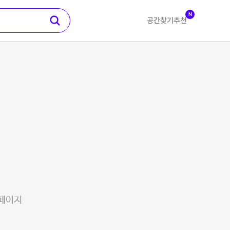
N
공간찾기
추천
 페이지