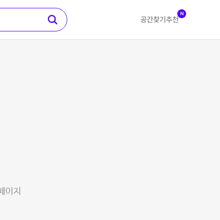
N
공간찾기
추천
 페이지