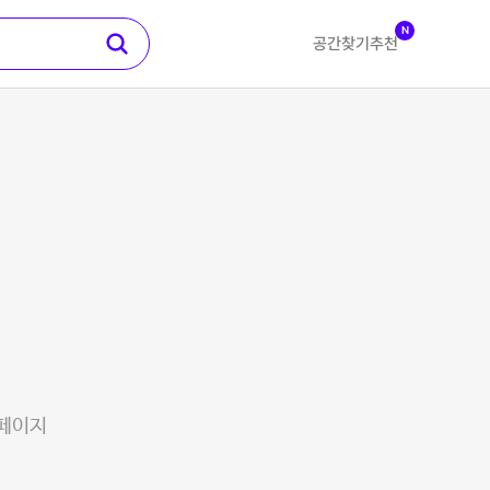
N
공간찾기
추천
 페이지