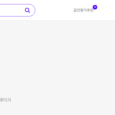
N
공간찾기
추천
 페이지