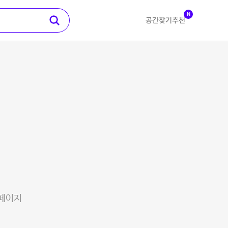
N
공간찾기
추천
 페이지