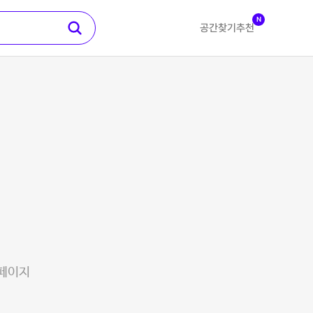
N
공간찾기
추천
 페이지