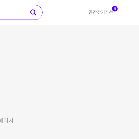
N
공간찾기
추천
 페이지