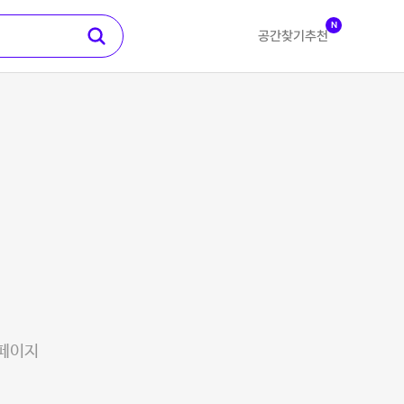
N
공간찾기
추천
 페이지