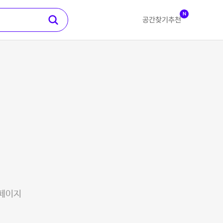
N
공간찾기
추천
 페이지