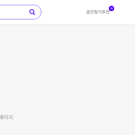
N
공간찾기
추천
 페이지