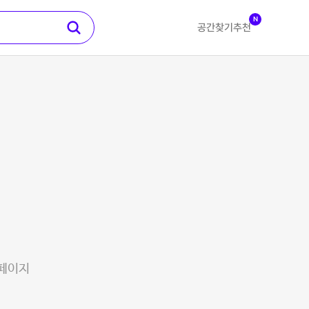
N
공간찾기
추천
 페이지