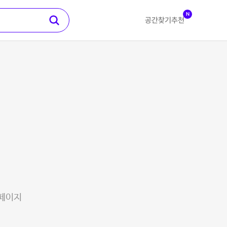
N
공간찾기
추천
 페이지