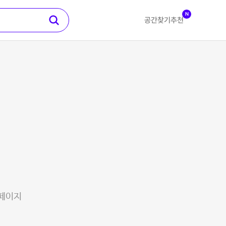
N
공간찾기
추천
 페이지