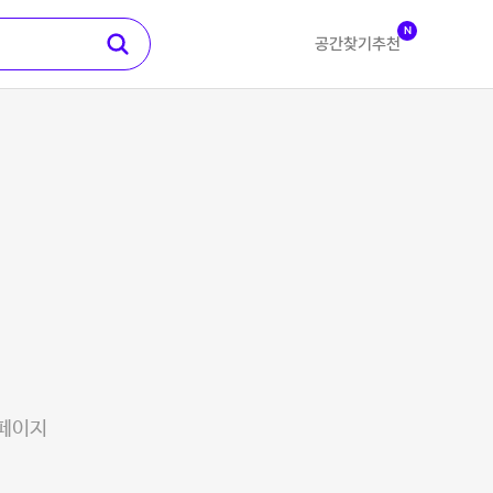
N
공간찾기
추천
 페이지