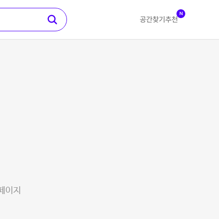
N
공간찾기
추천
 페이지