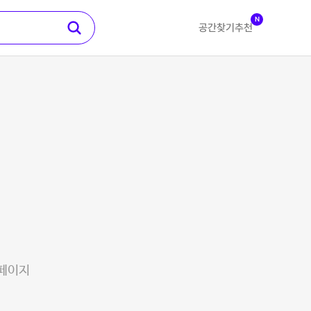
N
공간찾기
추천
 페이지